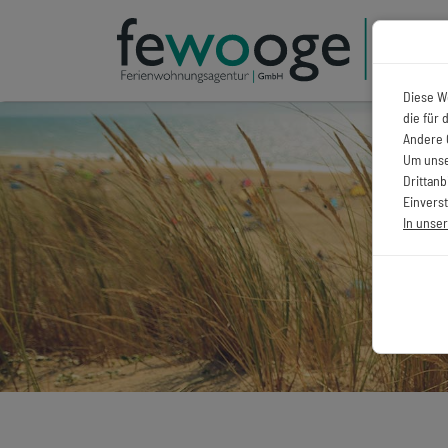
Diese W
die für
Andere 
Um unse
Drittan
Einverst
In unse