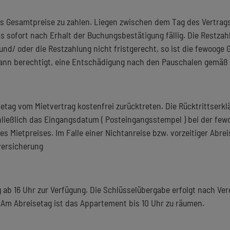
es Gesamtpreise zu zahlen. Liegen zwischen dem Tag des Vertra
is sofort nach Erhalt der Buchungsbestätigung fällig. Die Restzah
 und/ oder die Restzahlung nicht fristgerecht, so ist die fewoog
dann berechtigt, eine Entschädigung nach den Pauschalen gemäß 
tag vom Mietvertrag kostenfrei zurücktreten. Die Rücktrittserklä
chließlich das Eingangsdatum ( Posteingangsstempel ) bei der f
es Mietpreises. Im Falle einer Nichtanreise bzw. vorzeitiger Abrei
versicherung
b 16 Uhr zur Verfügung. Die Schlüsselübergabe erfolgt nach Vere
. Am Abreisetag ist das Appartement bis 10 Uhr zu räumen.