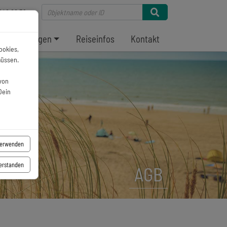
946 86 39
Ferienanlagen
Reiseinfos
Kontakt
ookies,
müssen.
von
Dein
verwenden
verstanden
AGB